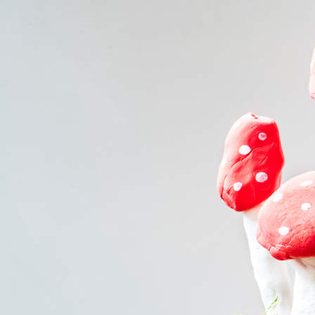
49429 VISBEK
(Verwaltung, Logistik, Gärtnerei) Ahlhorner Str. 25-29
MO-FR
09:00-18:30 Uhr |
SA
09:00-14:00 Uhr
SO
geschlossen
27793 WILDESHAUSEN
Westring 1
MO-SA
09:00-18:30 Uhr
SO
14:00-17:00 Uhr
49377 VECHTA