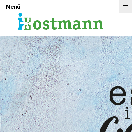
≡
Menü