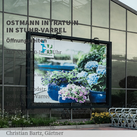
OSTMANN INTRATUIN
IN STUHR-VARREL
Öffnungszeiten
MO-SA
09:00-18:30 Uhr
SO
10:00-13:00 Uhr*
*lt. NDS Ladenschlussgesetz am Sonntag nur Verkauf von Blumen und
Pflanzen in kleinen Mengen
Varreler Landstr. 31-45
28816 Stuhr-Varrel
Tel. 0421 / 52 07 43
E-Mail
stuhr@ostmann.intratuin.de
Gartencenterleitung:
Christian Bartz, Gärtner